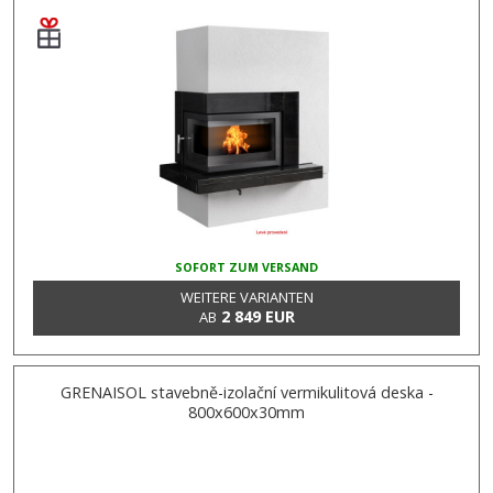
SOFORT ZUM VERSAND
WEITERE VARIANTEN
2 849 EUR
AB
GRENAISOL stavebně-izolační vermikulitová deska -
800x600x30mm