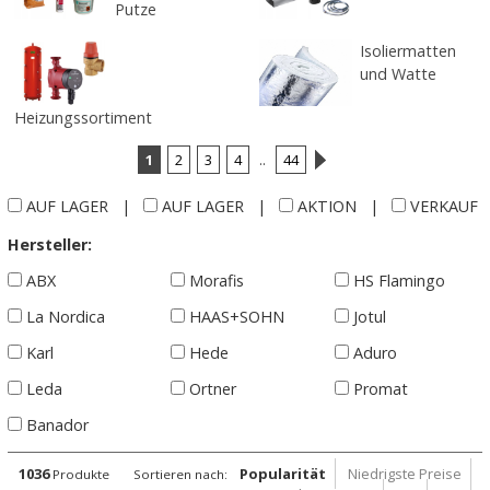
Putze
Isoliermatten
und Watte
Heizungssortiment
1
2
3
4
..
44
AUF LAGER
|
AUF LAGER
|
AKTION
|
VERKAUF
Hersteller:
ABX
Morafis
HS Flamingo
La Nordica
HAAS+SOHN
Jotul
Karl
Hede
Aduro
Leda
Ortner
Promat
Banador
1036
Popularität
Niedrigste Preise
Produkte
Sortieren nach: