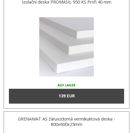
Izolační deska PROMASIL 950 KS Profi 40 mm
AUF LAGER
139 EUR
GRENAMAT AS žáruvzdorná vermikulitová deska -
800x600x25mm