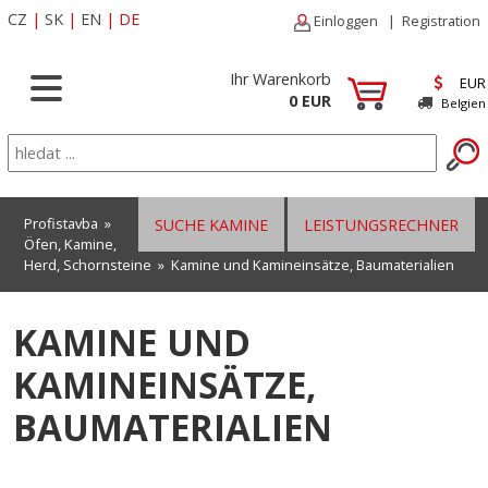
CZ
|
SK
|
EN
|
DE
Einloggen
|
Registration
Ihr Warenkorb
EUR
0 EUR
Belgien
Profistavba
»
SUCHE KAMINE
LEISTUNGSRECHNER
Öfen, Kamine,
Herd, Schornsteine
»
Kamine und Kamineinsätze, Baumaterialien
KAMINE UND
KAMINEINSÄTZE,
BAUMATERIALIEN