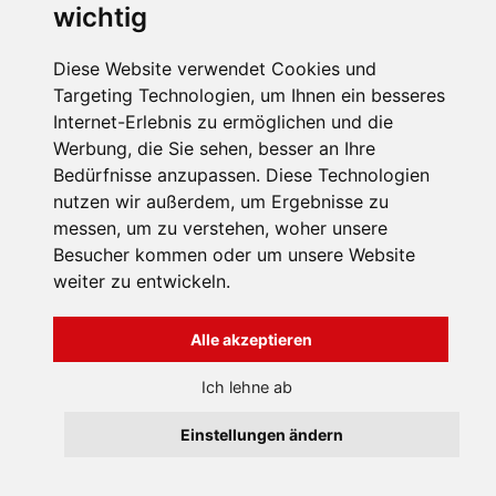
wichtig
58,99 EUR
Diese Website verwendet Cookies und
1
2
3
4
..
44
Targeting Technologien, um Ihnen ein besseres
Internet-Erlebnis zu ermöglichen und die
Werbung, die Sie sehen, besser an Ihre
Bedürfnisse anzupassen. Diese Technologien
nutzen wir außerdem, um Ergebnisse zu
INFORMATION
messen, um zu verstehen, woher unsere
Allgemeine
Besucher kommen oder um unsere Website
Geschäftsbedingungen
weiter zu entwickeln.
Uber uns
Všechna práva vyhrazena
Bravura s.r.o. © 2026
Kontakten
Alle akzeptieren
profesionální webové stránky: triangl web
grafika: dwgd
Ich lehne ab
Einstellungen ändern