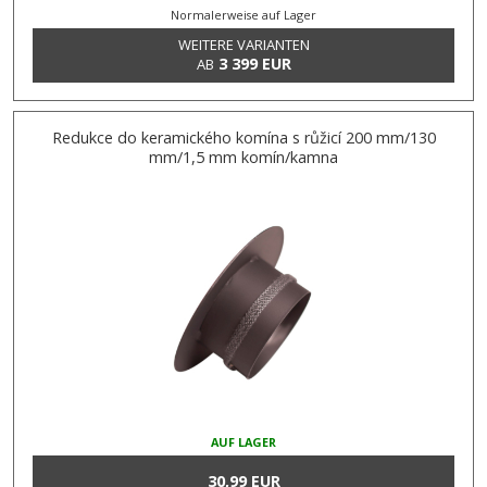
Normalerweise auf Lager
WEITERE VARIANTEN
3 399 EUR
AB
Redukce do keramického komína s růžicí 200 mm/130
mm/1,5 mm komín/kamna
AUF LAGER
30,99 EUR