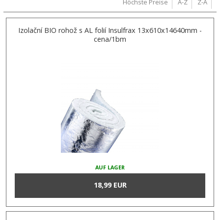
Höchste Preise
A-Z
Z-A
Izolační BIO rohož s AL folií Insulfrax 13x610x14640mm -
cena/1bm
AUF LAGER
18,99 EUR