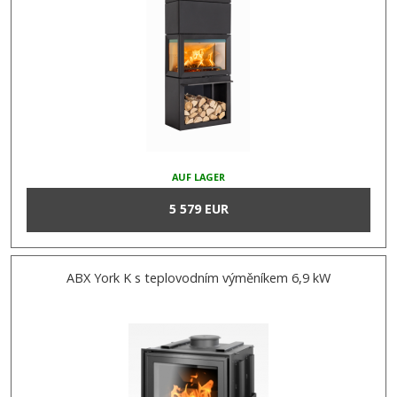
AUF LAGER
5 579 EUR
ABX York K s teplovodním výměníkem 6,9 kW