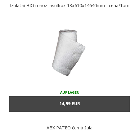
Izolační BIO rohož Insulfrax 13x610x14640mm - cena/1bm
AUF LAGER
14,99 EUR
ABX PATEO černá žula