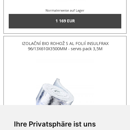
Normalerweise auf Lager
1 169 EUR
IZOLAČNÍ BIO ROHOŽ S AL FOLIÍ INSULFRAX
96/13X610X3500MM - servis pack 3,5M
Ihre Privatsphäre ist uns
Normalerweise auf Lager