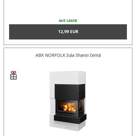
AUF LAGER
12,99 EUR
ABX NORFOLK žula Shanxi černá