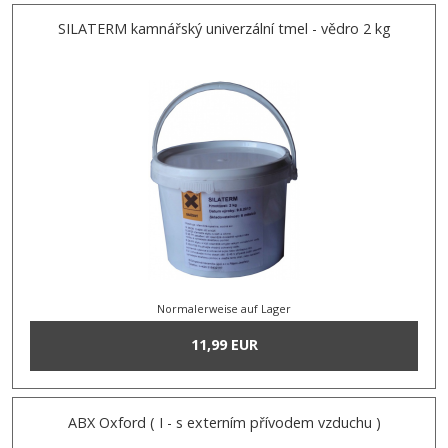
SILATERM kamnářský univerzální tmel - vědro 2 kg
Normalerweise auf Lager
11,99 EUR
ABX Oxford ( I - s externím přívodem vzduchu )