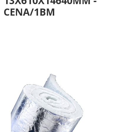
13X610X14640MM -
CENA/1BM