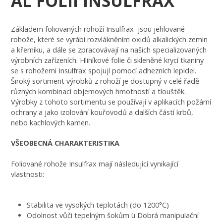
AL FOLIÍ INSULFRAX
Základem foliovaných rohoží Insulfrax jsou jehlované
rohože, které se vyrábí rozvlákněním oxidů alkalických zemin
a křemíku, a dále se zpracovávají na našich specializovaných
výrobních zařízeních. Hliníkové folie či skleněné krycí tkaniny
se s rohožemi Insulfrax spojují pomocí adhezních lepidel.
Široký sortiment výrobků z rohoží je dostupný v celé řadě
různých kombinací objemových hmotností a tlouštěk.
Výrobky z tohoto sortimentu se používají v aplikacích požární
ochrany a jako izolování kouřovodů a dalších částí krbů,
nebo kachlových kamen.
VŠEOBECNÁ CHARAKTERISTIKA
Foliované rohože Insulfrax mají následující vynikající
vlastnosti:
Stabilita ve vysokých teplotách (do 1200°C)
Odolnost vůči tepelným šokům ü Dobrá manipulační