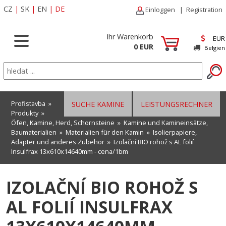
CZ
|
SK
|
EN
|
DE
Einloggen
|
Registration
Ihr Warenkorb
EUR
0 EUR
Belgien
Profistavba
»
SUCHE KAMINE
LEISTUNGSRECHNER
Produkty
»
Öfen, Kamine, Herd, Schornsteine
»
Kamine und Kamineinsätze,
Baumaterialien
»
Materialien für den Kamin
»
Isolierpapiere,
Adapter und anderes Zubehör
» Izolační BIO rohož s AL folií
Insulfrax 13x610x14640mm - cena/1bm
IZOLAČNÍ BIO ROHOŽ S
AL FOLIÍ INSULFRAX