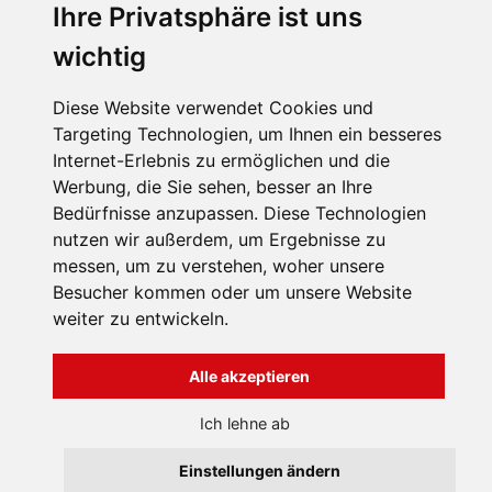
400 °C
0.12
0.11
0.10
Ihre Privatsphäre ist uns
600 °C
0.18
0.17
0.16
800 °C
0.27
0.26
0.23
wichtig
1000 °C
0.43
0.36
0.31
Diese Website verwendet Cookies und
Klasifikační teplota neslouží jako definice provozního limitu
Targeting Technologien, um Ihnen ein besseres
těchto výrobků, zejména, je-li faktorem dlouhodobá fyzikální
Internet-Erlebnis zu ermöglichen und die
nebo rozměrová stabilita. Kde bylo možné, jsou údaje o
Werbung, die Sie sehen, besser an Ihre
fyzikálních vlastnostech a tepelné vodivosti měřeny dle ENV
1094-7.
Bedürfnisse anzupassen. Diese Technologien
nutzen wir außerdem, um Ergebnisse zu
messen, um zu verstehen, woher unsere
Besucher kommen oder um unsere Website
weiter zu entwickeln.
INFORMATION
Allgemeine
Alle akzeptieren
Geschäftsbedingungen
Uber uns
Všechna práva vyhrazena
Ich lehne ab
Bravura s.r.o. © 2026
Kontakten
profesionální webové stránky: triangl web
Einstellungen ändern
grafika: dwgd