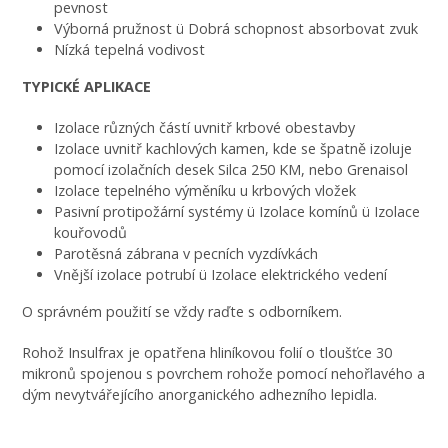
pevnost
Výborná pružnost ü Dobrá schopnost absorbovat zvuk
Nízká tepelná vodivost
TYPICKÉ APLIKACE
Izolace různých částí uvnitř krbové obestavby
Izolace uvnitř kachlových kamen, kde se špatně izoluje
pomocí izolačních desek Silca 250 KM, nebo Grenaisol
Izolace tepelného výměníku u krbových vložek
Pasivní protipožární systémy ü Izolace komínů ü Izolace
kouřovodů
Parotěsná zábrana v pecních vyzdívkách
Vnější izolace potrubí ü Izolace elektrického vedení
O správném použití se vždy raďte s odborníkem.
Rohož Insulfrax je opatřena hliníkovou folií o tloušťce 30
mikronů spojenou s povrchem rohože pomocí nehořlavého a
dým nevytvářejícího anorganického adhezního lepidla.