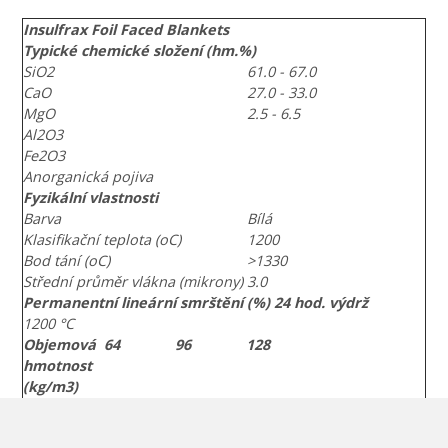
Insulfrax Foil Faced Blankets
Typické chemické složení (hm.%)
SiO2
61.0 - 67.0
CaO
27.0 - 33.0
MgO
2.5 - 6.5
Al2O3
Fe2O3
Anorganická pojiva
Fyzikální vlastnosti
Barva
Bílá
Klasifikační teplota (oC)
1200
Bod tání (oC)
>1330
Střední průměr vlákna (mikrony)
3.0
Permanentní lineární smrštění (%) 24 hod. výdrž
1200 °C
Objemová
64
96
128
hmotnost
(kg/m3)
Tepelná vodivost (W/mK)
Střední teplota