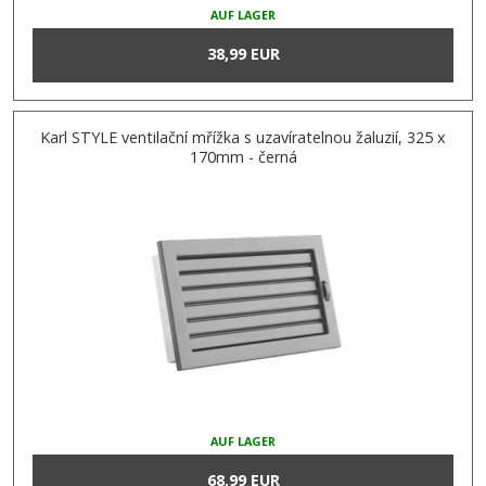
AUF LAGER
38,99 EUR
Karl STYLE ventilační mřížka s uzavíratelnou žaluzií, 325 x
170mm - černá
AUF LAGER
68,99 EUR