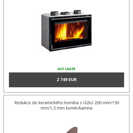
AUF LAGER
2 749 EUR
Redukce do keramického komína s růžicí 200 mm/150
mm/1,5 mm komín/kamna