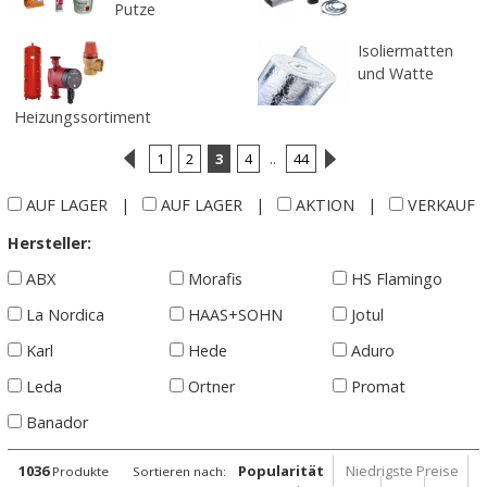
Putze
Isoliermatten
und Watte
Heizungssortiment
1
2
3
4
..
44
AUF LAGER
|
AUF LAGER
|
AKTION
|
VERKAUF
Hersteller:
ABX
Morafis
HS Flamingo
La Nordica
HAAS+SOHN
Jotul
Karl
Hede
Aduro
Leda
Ortner
Promat
Banador
1036
Popularität
Niedrigste Preise
Produkte
Sortieren nach: