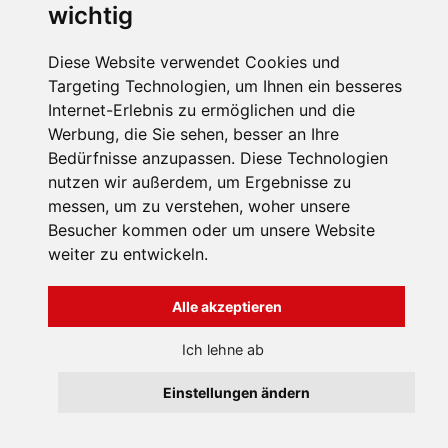
wichtig
129 EUR
Diese Website verwendet Cookies und
1
2
3
4
..
44
Targeting Technologien, um Ihnen ein besseres
Internet-Erlebnis zu ermöglichen und die
Werbung, die Sie sehen, besser an Ihre
Bedürfnisse anzupassen. Diese Technologien
nutzen wir außerdem, um Ergebnisse zu
INFORMATION
messen, um zu verstehen, woher unsere
Allgemeine
Besucher kommen oder um unsere Website
Geschäftsbedingungen
weiter zu entwickeln.
Uber uns
Všechna práva vyhrazena
Bravura s.r.o. © 2026
Kontakten
Alle akzeptieren
profesionální webové stránky: triangl web
grafika: dwgd
Ich lehne ab
Einstellungen ändern