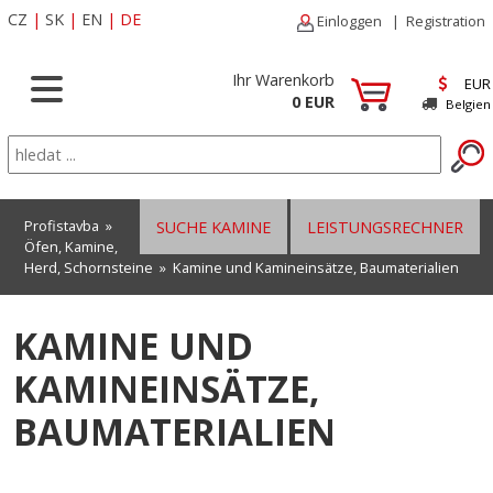
CZ
|
SK
|
EN
|
DE
Einloggen
|
Registration
Ihr Warenkorb
EUR
0 EUR
Belgien
Profistavba
»
SUCHE KAMINE
LEISTUNGSRECHNER
Öfen, Kamine,
Herd, Schornsteine
»
Kamine und Kamineinsätze, Baumaterialien
KAMINE UND
KAMINEINSÄTZE,
BAUMATERIALIEN