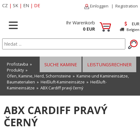
CZ
|
SK
|
EN
|
DE
Einloggen
|
Registration
Ihr Warenkorb
EUR
0 EUR
Belgien
Profistavba
»
SUCHE KAMINE
LEISTUNGSRECHNER
Produkty
»
Öfen, Kamine, Herd, Schornsteine
»
Kamine und Kamineinsätze,
Baumaterialien
»
Heißluft-Kamineinsätze
»
Heißluft-
Kamineinsätze
» ABX Cardiff pravý černý
ABX CARDIFF PRAVÝ
ČERNÝ