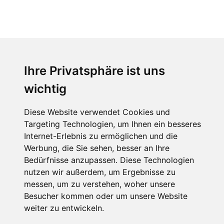
Verwandte Waren
Ihre Privatsphäre ist uns
wichtig
Diese Website verwendet Cookies und
Targeting Technologien, um Ihnen ein besseres
ABX hrdlo vzduchu
ABX BOSTON, CARDIF,
Internet-Erlebnis zu ermöglichen und die
pro CPV - příruba
DENVER, NORFOLK,
PATEO - akumulační
Werbung, die Sie sehen, besser an Ihre
šamot
Bedürfnisse anzupassen. Diese Technologien
SOFORT ZUM
nutzen wir außerdem, um Ergebnisse zu
18,99 EUR
319 EUR
VERSAND
messen, um zu verstehen, woher unsere
Besucher kommen oder um unsere Website
weiter zu entwickeln.
INFORMATION