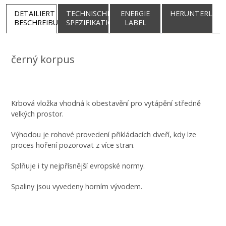
DETAILIERT
TECHNISCHE
ENERGIE
HERUNTERLAD
BESCHREIBUNG
SPEZIFIKATION
LABEL
černý korpus
Krbová vložka vhodná k obestavění pro vytápění středně
velkých prostor.
Výhodou je rohové provedení přikládacích dveří, kdy lze
proces hoření pozorovat z více stran.
Splňuje i ty nejpřísnější evropské normy.
Spaliny jsou vyvedeny horním vývodem.