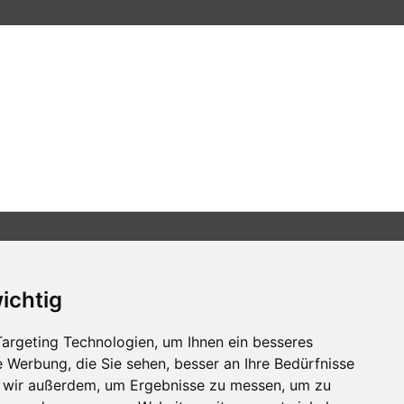
wichtig
Všechna práva vyhrazena
Bravura s.r.o. © 2026
argeting Technologien, um Ihnen ein besseres
e Werbung, die Sie sehen, besser an Ihre Bedürfnisse
profesionální webové stránky: triangl web
grafika: dwgd
 wir außerdem, um Ergebnisse zu messen, um zu