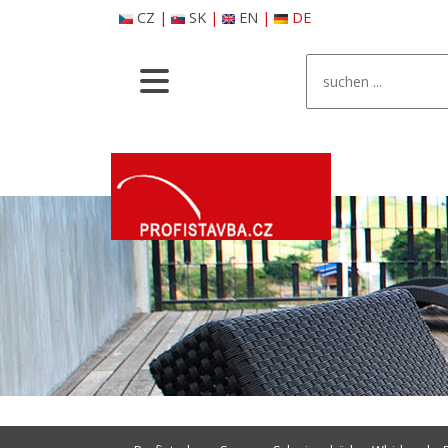
CZ
|
SK
|
EN
|
DE