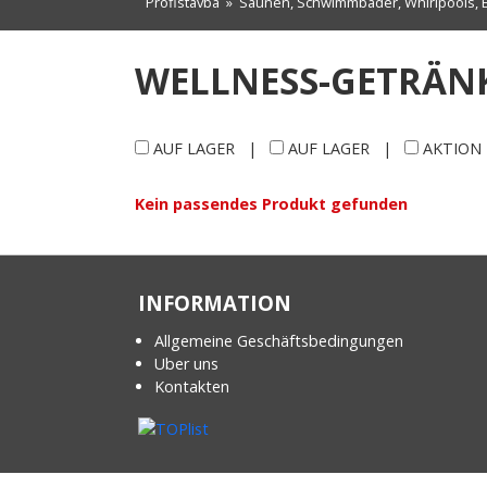
Profistavba
»
Saunen, Schwimmbäder, Whirlpools,
WELLNESS-GETRÄN
AUF LAGER
|
AUF LAGER
|
AKTION
Kein passendes Produkt gefunden
INFORMATION
Allgemeine Geschäftsbedingungen
Uber uns
Kontakten