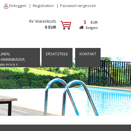
Einloggen
|
Registration
|
Passwort vergessen
Ihr Warenkorb
EUR
0 EUR
Belgien
UNEN,
ERSATZTEILE
KONTAKT
HWIMMBÄDER,
IRLPOOLS,
TSPANNUNG