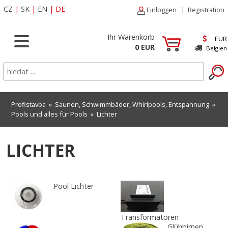
CZ
|
SK
|
EN
|
DE
Einloggen
|
Registration
Ihr Warenkorb
EUR
0 EUR
Belgien
Profistavba
»
Saunen, Schwimmbäder, Whirlpools, Entspannung
»
Pools und alles für Pools
»
Lichter
LICHTER
Pool Lichter
Transformatoren
Glühbirnen,