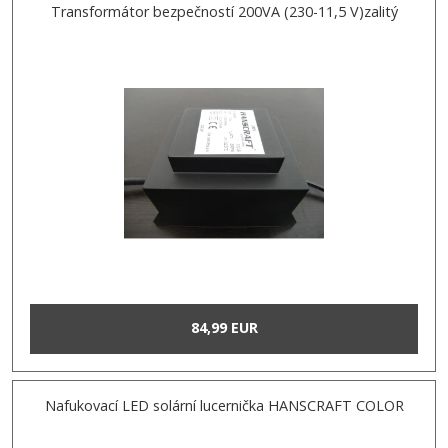
Transformátor bezpečností 200VA (230-11,5 V)zalitý
84,99 EUR
Nafukovací LED solární lucernička HANSCRAFT COLOR