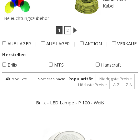
Kabel
Beleuchtungszubehör
1
2
AUF LAGER
|
AUF LAGER
|
AKTION
|
VERKAUF
Hersteller:
Brilix
MTS
Hanscraft
40
Popularität
Niedrigste Preise
Produkte
Sortieren nach:
Höchste Preise
A-Z
Z-A
Brilix - LED Lampe - P 100 - Weiß