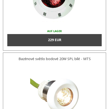
AUF LAGER
229 EUR
Bazénové světlo bodové 20W SPL bílé - MTS