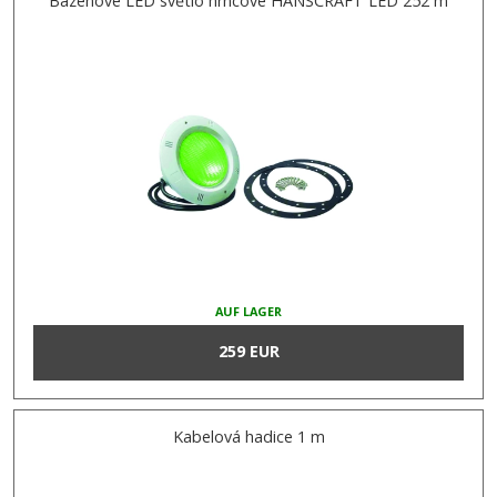
Bazénové LED světlo hrncové HANSCRAFT LED 252 m
AUF LAGER
259 EUR
Kabelová hadice 1 m