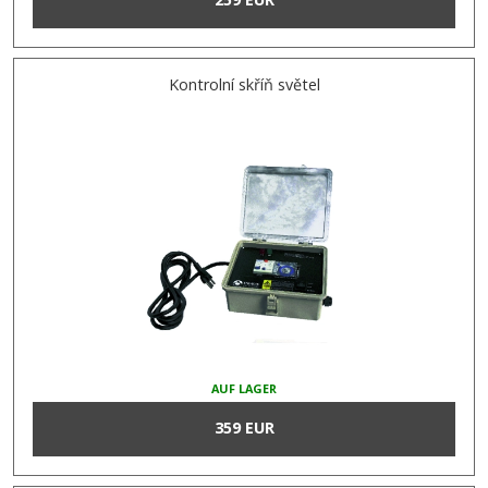
Kontrolní skříň světel
AUF LAGER
359 EUR