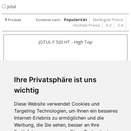
Jotul
1
Popularität
Niedrigste Preise
Produkt
Sortieren nach:
Höchste Preise
A-Z
Z-A
JOTUL F 520 HT - High Top
Ihre Privatsphäre ist uns
wichtig
Diese Website verwendet Cookies und
Targeting Technologien, um Ihnen ein besseres
Internet-Erlebnis zu ermöglichen und die
AUF LAGER
Werbung, die Sie sehen, besser an Ihre