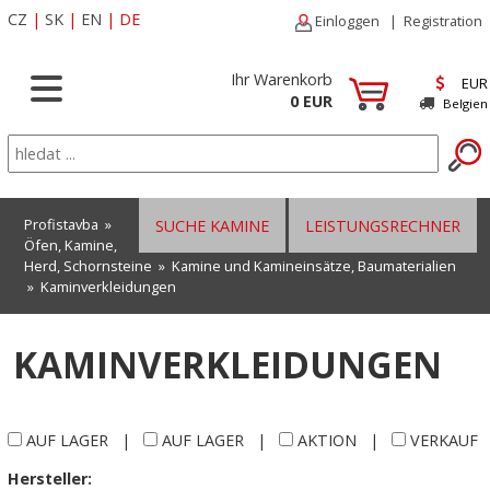
CZ
|
SK
|
EN
|
DE
Einloggen
|
Registration
Ihr Warenkorb
EUR
0 EUR
Belgien
Profistavba
»
SUCHE KAMINE
LEISTUNGSRECHNER
Öfen, Kamine,
Herd, Schornsteine
»
Kamine und Kamineinsätze, Baumaterialien
»
Kaminverkleidungen
KAMINVERKLEIDUNGEN
AUF LAGER
|
AUF LAGER
|
AKTION
|
VERKAUF
Hersteller: