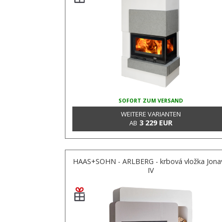
SOFORT ZUM VERSAND
WEITERE VARIANTEN
3 229 EUR
AB
HAAS+SOHN - ARLBERG - krbová vložka Jona
IV