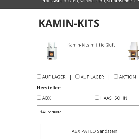
Profistavba
»
Öfen, Kamine, Herd, Schornsteine
»
KAMIN-KITS
Kamin-Kits mit Heißluft
AUF LAGER
|
AUF LAGER
|
AKTION
Hersteller:
ABX
HAAS+SOHN
14
Produkte
ABX PATEO Sandstein