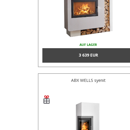
AUF LAGER
3 639 EUR
ABX WELLS syenit