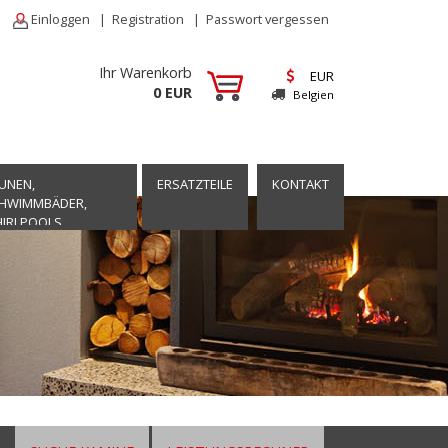
Einloggen
|
Registration
|
Passwort vergessen
Ihr Warenkorb
EUR
0 EUR
Belgien
UNEN,
ERSATZTEILE
KONTAKT
HWIMMBÄDER,
IRLPOOLS,
TSPANNUNG