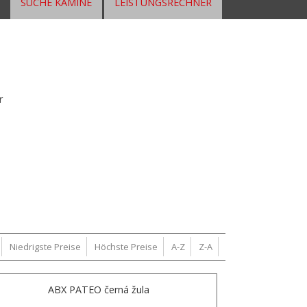
SUCHE KAMINE
LEISTUNGSRECHNER
r
Niedrigste Preise
Höchste Preise
A-Z
Z-A
ABX PATEO černá žula