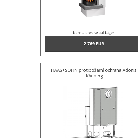
Normalerweise auf Lager
2 769 EUR
HAAS+SOHN protipožární ochrana Adonis
II/Arlberg