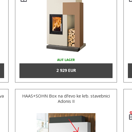
AUF LAGER
2 929 EUR
va
HAAS+SOHN Box na dřevo ke krb. stavebnici
Adonis II