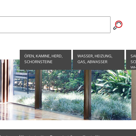
ÖFEN, KAMINE, HERD,
WASSER, HEIZUNG,
SA
SCHORNSTEINE
GAS, ABWASSER
SC
WH
EN