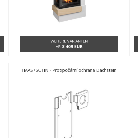
WEITERE VARIANTEN
3 409 EUR
AB
HAAS+SOHN - Protipožární ochrana Dachstein