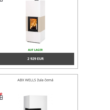
AUF LAGER
2 929 EUR
ABX WELLS žula černá