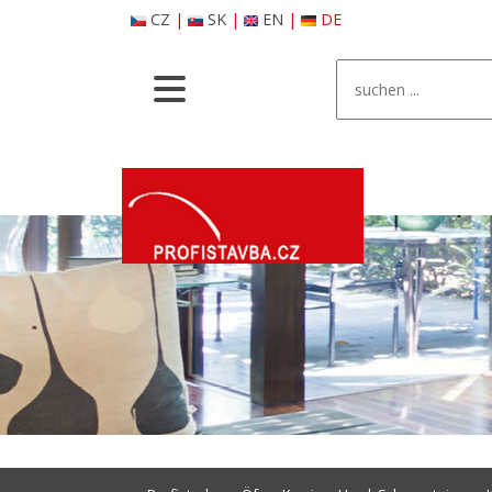
CZ
|
SK
|
EN
|
DE