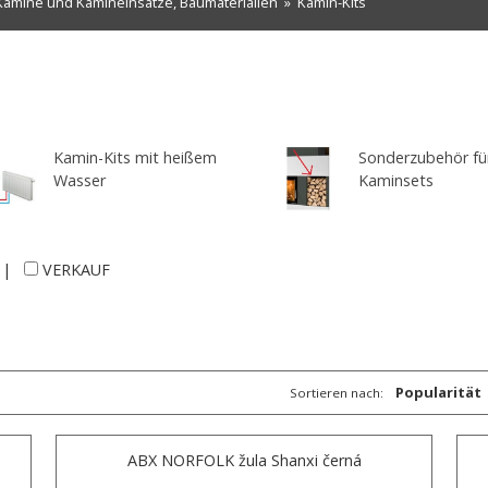
Kamine und Kamineinsätze, Baumaterialien
»
Kamin-Kits
Kamin-Kits mit heißem
Sonderzubehör fü
Wasser
Kaminsets
|
VERKAUF
Popularität
Sortieren nach:
ABX NORFOLK žula Shanxi černá