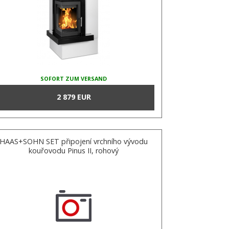
SOFORT ZUM VERSAND
2 879 EUR
HAAS+SOHN SET připojení vrchního vývodu
kouřovodu Pinus II, rohový