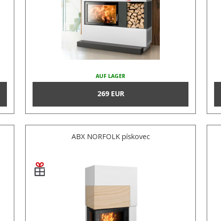
AUF LAGER
269 EUR
ABX NORFOLK pískovec