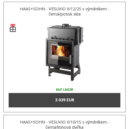
HAAS+SOHN - VESUVIO II/12/2S s výměníkem -
černá/potisk skla
AUF LAGER
3 039 EUR
HAAS+SOHN - VESUVIO II/10/1S s výměníkem -
černá/litinová dvířka