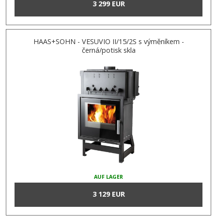
3 299 EUR
HAAS+SOHN - VESUVIO II/15/2S s výměníkem -
černá/potisk skla
AUF LAGER
3 129 EUR