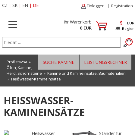
CZ
|
SK
|
EN
|
DE
Einloggen
|
Registration
Ihr Warenkorb
EUR
0 EUR
Belgien
Profistavba
»
SUCHE KAMINE
LEISTUNGSRECHNER
Öfen, Kamine,
Herd, Schornsteine
»
Kamine und Kamineinsätze, Baumaterialien
»
Heißwasser-Kamineinsätze
HEISSWASSER-K
AMINEINSÄTZE
Heißwasser-
Ständer für