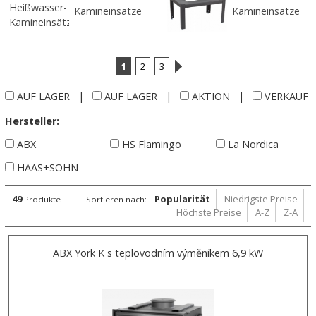
Kamineinsätze
Kamineinsätze
1
2
3
AUF LAGER
|
AUF LAGER
|
AKTION
|
VERKAUF
Hersteller:
ABX
HS Flamingo
La Nordica
HAAS+SOHN
49
Popularität
Niedrigste Preise
Produkte
Sortieren nach:
Höchste Preise
A-Z
Z-A
ABX York K s teplovodním výměníkem 6,9 kW