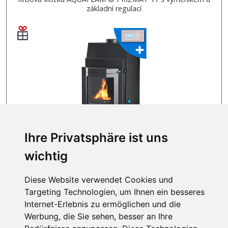
základní regulací
Ihre Privatsphäre ist uns
AUF LAGER
wichtig
3 479 EUR
Diese Website verwendet Cookies und
Targeting Technologien, um Ihnen ein besseres
1
2
3
Internet-Erlebnis zu ermöglichen und die
Werbung, die Sie sehen, besser an Ihre