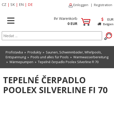
CZ
|
SK
|
EN
|
DE
Einloggen
|
Registration
Ihr Warenkorb
EUR
0 EUR
Belgien
Profistavba
»
Produkty
»
Saunen, Schwimmbäder, Whirlpools,
Entspannung
»
Pools und alles für Pools
»
Warmwasserbereitung
»
Wärmepumpen
» Tepelné čerpadlo Poolex Silverline FI 70
TEPELNÉ ČERPADLO
POOLEX SILVERLINE FI 70