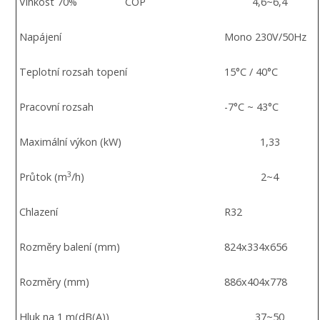
Vlhkost 70%
COP
4,6~6,4
Napájení
Mono 230V/50Hz
Teplotní rozsah topení
15°C / 40°C
Pracovní rozsah
-7°C ~ 43°C
Maximální výkon (kW)
1,33
3
Průtok (m
/h)
2~4
Chlazení
R32
Rozměry balení (mm)
824x334x656
Rozměry (mm)
886x404x778
Hluk na 1 m(dB(A))
37~50