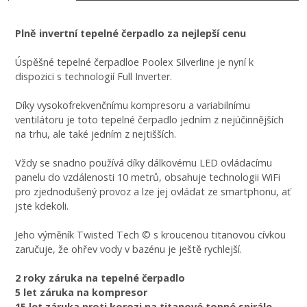
Plně invertní tepelné čerpadlo za nejlepší cenu
Úspěšné tepelné čerpadloe Poolex Silverline je nyní k
dispozici s technologií Full Inverter.
Díky vysokofrekvenčnímu kompresoru a variabilnímu
ventilátoru je toto tepelné čerpadlo jedním z nejúčinnějších
na trhu, ale také jedním z nejtišších.
Vždy se snadno používá díky dálkovému LED ovládacímu
panelu do vzdálenosti 10 metrů, obsahuje technologii WiFi
pro zjednodušený provoz a lze jej ovládat ze smartphonu, ať
jste kdekoli.
Jeho výměník Twisted Tech © s kroucenou titanovou cívkou
zaručuje, že ohřev vody v bazénu je ještě rychlejší.
2 roky záruka na tepelné čerpadlo
5 let záruka na kompresor
15 let záruka proti korozi na titanové topné spirále