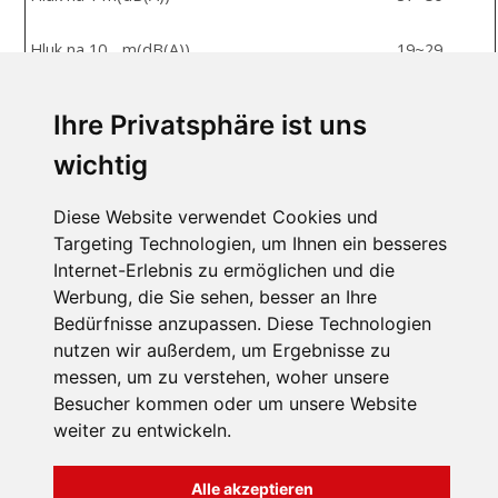
Hluk na 10 m(dB(A))
19~29
Typ kompresoru
dvourotační
Ihre Privatsphäre ist uns
Značka kompresoru
Toshiba
wichtig
©
Twisted Tech
Diese Website verwendet Cookies und
Výměník tepla
Titane
Targeting Technologien, um Ihnen ein besseres
Internet-Erlebnis zu ermöglichen und die
Auto / Boost / Eco
Werbung, die Sie sehen, besser an Ihre
Funkce
/ Topení /Chlazení
Bedürfnisse anzupassen. Diese Technologien
nutzen wir außerdem, um Ergebnisse zu
messen, um zu verstehen, woher unsere
Besucher kommen oder um unsere Website
weiter zu entwickeln.
INFORMATION
Allgemeine
Alle akzeptieren