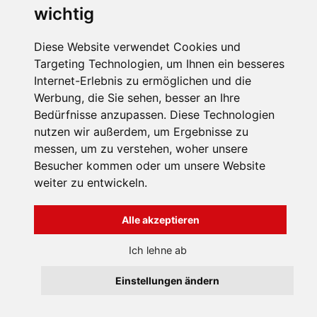
wichtig
INFORMATION
Diese Website verwendet Cookies und
Allgemeine
Targeting Technologien, um Ihnen ein besseres
Geschäftsbedingungen
Internet-Erlebnis zu ermöglichen und die
Uber uns
Všechna práva vyhrazena
Werbung, die Sie sehen, besser an Ihre
Bravura s.r.o. © 2026
Kontakten
Bedürfnisse anzupassen. Diese Technologien
profesionální webové stránky: triangl web
nutzen wir außerdem, um Ergebnisse zu
grafika: dwgd
messen, um zu verstehen, woher unsere
Besucher kommen oder um unsere Website
weiter zu entwickeln.
Alle akzeptieren
Ich lehne ab
Einstellungen ändern