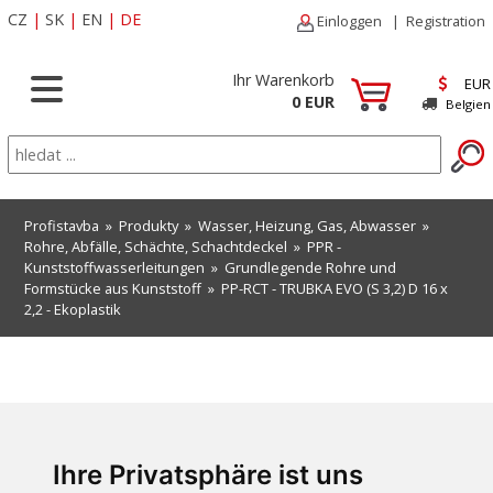
CZ
|
SK
|
EN
|
DE
Einloggen
|
Registration
Ihr Warenkorb
EUR
0 EUR
Belgien
Profistavba
»
Produkty
»
Wasser, Heizung, Gas, Abwasser
»
Rohre, Abfälle, Schächte, Schachtdeckel
»
PPR -
Kunststoffwasserleitungen
»
Grundlegende Rohre und
Formstücke aus Kunststoff
» PP-RCT - TRUBKA EVO (S 3,2) D 16 x
2,2 - Ekoplastik
Sorry, dieses Produkt ist eingeschränkt. Wählen Sie aus unserem
aktuellen Angebot.
Ihre Privatsphäre ist uns