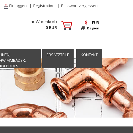
Einloggen
|
Registration
|
Passwort vergessen
Ihr Warenkorb
EUR
0 EUR
Belgien
UNEN,
ERSATZTEILE
KONTAKT
HWIMMBÄDER,
IRLPOOLS,
TSPANNUNG