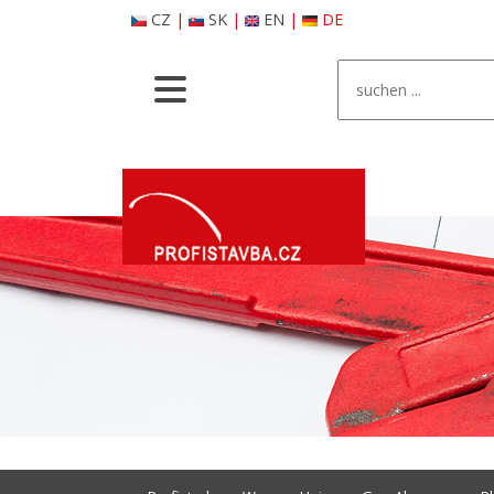
CZ
|
SK
|
EN
|
DE