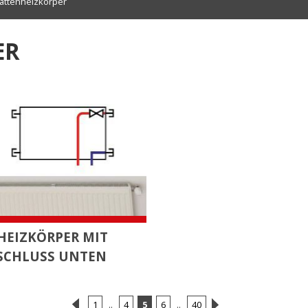
lattenheizkörper
ER
HEIZKÖRPER MIT
SCHLUSS UNTEN
1
..
4
5
6
..
40