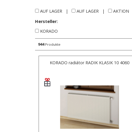
AUF LAGER
|
AUF LAGER
|
AKTION
Hersteller:
KORADO
944
Produkte
KORADO radiátor RADIK KLASIK 10 4060