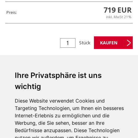
719 EUR
Preis:
inkl. MwSt 21%
Stück
Ihre Privatsphäre ist uns
wichtig
DETAILIERT
HERUNTERLADEN
BESCHREIBUNG
Diese Website verwendet Cookies und
Targeting Technologien, um Ihnen ein besseres
Internet-Erlebnis zu ermöglichen und die
KORADO radiátor s bočním připojením - RADIK KLASIK - typ
Werbung, die Sie sehen, besser an Ihre
33 hloubka 155mm, výška 900mm, délka 2000mm
Bedürfnisse anzupassen. Diese Technologien
nutzen wir außerdem, um Ergebnisse zu