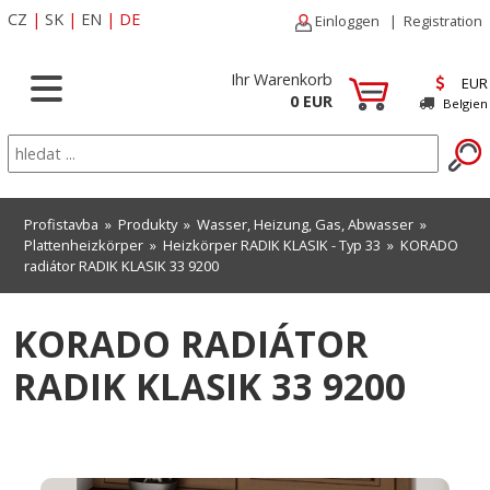
CZ
|
SK
|
EN
|
DE
Einloggen
|
Registration
Ihr Warenkorb
EUR
0 EUR
Belgien
Profistavba
»
Produkty
»
Wasser, Heizung, Gas, Abwasser
»
Plattenheizkörper
»
Heizkörper RADIK KLASIK - Typ 33
» KORADO
radiátor RADIK KLASIK 33 9200
KORADO RADIÁTOR
RADIK KLASIK 33 9200