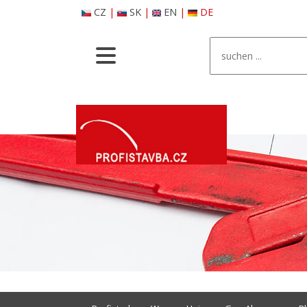
CZ
|
SK
|
EN
|
DE