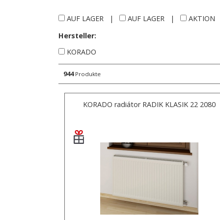
AUF LAGER
|
AUF LAGER
|
AKTION
Hersteller:
KORADO
944
Produkte
KORADO radiátor RADIK KLASIK 22 2080