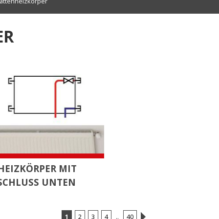
lattenheizkörper
ER
HEIZKÖRPER MIT
SCHLUSS UNTEN
1
2
3
4
..
40