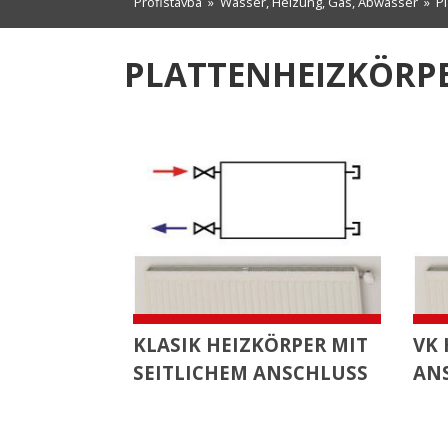
Profistavba
»
Wasser, Heizung, Gas, Abwasser
»
P
PLATTENHEIZKÖRP
KLASIK HEIZKÖRPER MIT
VK 
SEITLICHEM ANSCHLUSS
AN