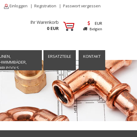
Einloggen
|
Registration
|
Passwort vergessen
Ihr Warenkorb
EUR
0 EUR
Belgien
UNEN,
ERSATZTEILE
KONTAKT
HWIMMBÄDER,
IRLPOOLS,
TSPANNUNG